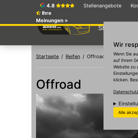
4.8
Stellenangebote
Ko
Ihre
Meinungen »
Shop
Galer
Wir resp
Direkt zum Inhalt
Wenn Sie au
Startseite
Reifen
Offroad
auf Ihrem G
Website zu 
Einstellunge
Offroad
klicken. Bes
Datenschutzr
Einstell
Alle akze