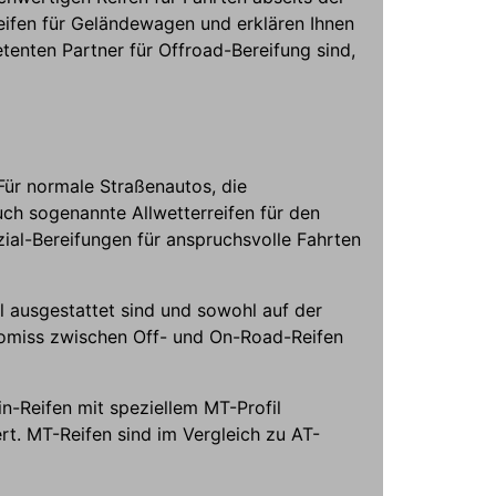
eifen für Geländewagen und erklären Ihnen
enten Partner für Offroad-Bereifung sind,
ür normale Straßenautos, die
ch sogenannte Allwetterreifen für den
al-Bereifungen für anspruchsvolle Fahrten
il ausgestattet sind und sowohl auf der
romiss zwischen Off- und On-Road-Reifen
n-Reifen mit speziellem MT-Profil
rt. MT-Reifen sind im Vergleich zu AT-