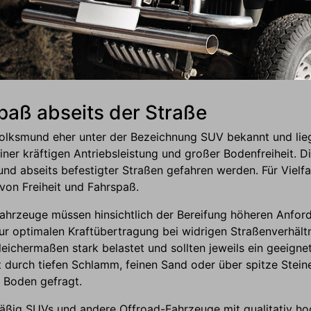
paß abseits der Straße
Volksmund eher unter der Bezeichnung SUV bekannt und lie
ner kräftigen Antriebsleistung und großer Bodenfreiheit. D
und abseits befestigter Straßen gefahren werden. Für Vielfa
von Freiheit und Fahrspaß.
-Fahrzeuge müssen hinsichtlich der Bereifung höheren Anfo
 optimalen Kraftübertragung bei widrigen Straßenverhältn
eichermaßen stark belastet und sollten jeweils ein geeignet
 durch tiefen Schlamm, feinen Sand oder über spitze Stein
 Boden gefragt.
mäßig SUVs und andere Offroad-Fahrzeuge mit qualitativ ho