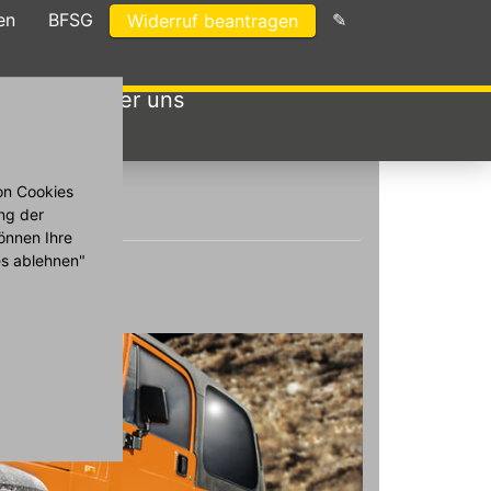
en
BFSG
✎
Widerruf beantragen
wagen
Über uns
on Cookies
ng der
önnen Ihre
es ablehnen"