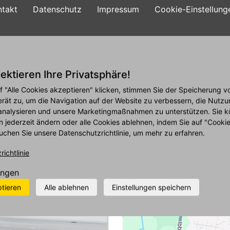
ntakt
Datenschutz
Impressum
Cookie-Einstellung
ie
Reifen
Angebote
Leistungen
Firmen
ektieren Ihre Privatsphäre!
f "Alle Cookies akzeptieren" klicken, stimmen Sie der Speicherung v
erät zu, um die Navigation auf der Website zu verbessern, die Nutzu
+
analysieren und unsere Marketingmaßnahmen zu unterstützen. Sie k
−
fer
n jederzeit ändern oder alle Cookies ablehnen, indem Sie auf "Cooki
uchen Sie unsere Datenschutzrichtlinie, um mehr zu erfahren.
ichtlinie
ungen
ptieren
Alle ablehnen
Einstellungen speichern