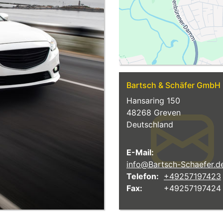
Bartsch & Schäfer GmbH
Hansaring 150
48268
Greven
Deutschland
E-Mail:
info@Bartsch-Schaefer.d
Telefon:
+49257197423
Fax:
+49257197424