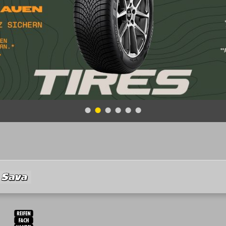
Sava
RFH
BRV