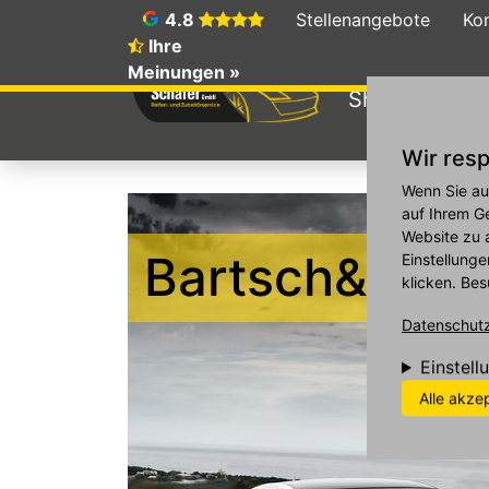
4.8
Stellenangebote
Ko
Ihre
Meinungen »
Shop
Galer
Wir resp
Direkt zum Inhalt
Wenn Sie au
auf Ihrem G
Website zu 
Bartsch&Schä
Einstellunge
klicken. Bes
Datenschutzr
Einstell
Alle akze