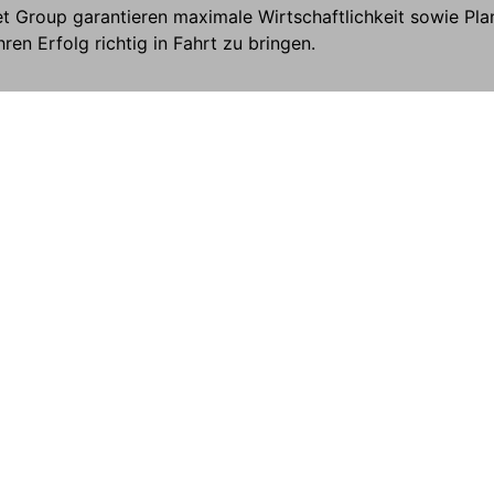
 Group garantieren maximale Wirtschaftlichkeit sowie Pla
en Erfolg richtig in Fahrt zu bringen.
-aha-imagefilm-V2.mp4