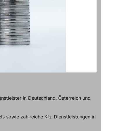
stleister in Deutschland, Österreich und
ls sowie zahlreiche Kfz-Dienstleistungen in