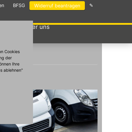
en
BFSG
✎
Widerruf beantragen
wagen
Über uns
on Cookies
ng der
önnen Ihre
es ablehnen"