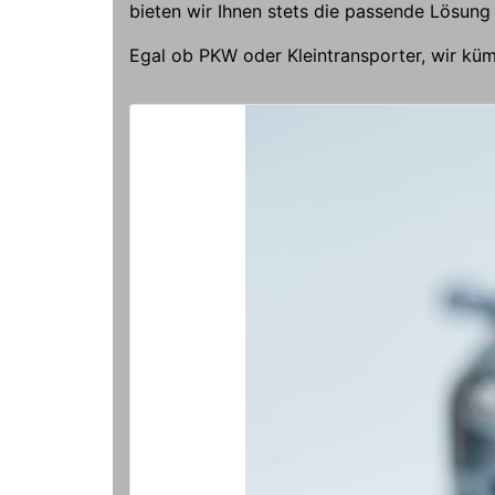
bieten wir Ihnen stets die passende Lösung
Egal ob PKW oder Kleintransporter, wir kü
Warum ein Fuhrparkmanagement.jpg