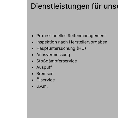
Dienstleistungen für un
Professionelles Reifenmanagement
Inspektion nach Herstellervorgaben
Hauptuntersuchung (HU)
Achsvermessung
Stoßdämpferservice
Auspuff
Bremsen
Ölservice
u.v.m.