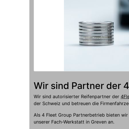
Wir sind Partner der
Wir sind autorisierter Reifenpartner der
4Fl
der Schweiz und betreuen die Firmenfahrz
Als 4 Fleet Group Partnerbetrieb bieten wi
unserer Fach-Werkstatt in Greven an.