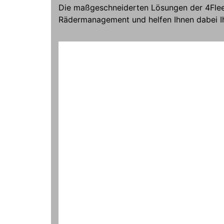
Die maßgeschneiderten Lösungen der 4Fleet
Rädermanagement und helfen Ihnen dabei Ihr
4Fleet-202107001-er