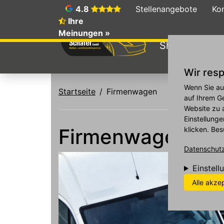
4.8
Stellenangebote
Ko
Ihre
Meinungen »
Shop
Galer
Wir resp
Direkt zum Inhalt
Wenn Sie au
Startseite
Firmenwagen
auf Ihrem G
Website zu 
Einstellunge
Firmenwagen
klicken. Bes
Datenschutzr
Einstell
Alle akze